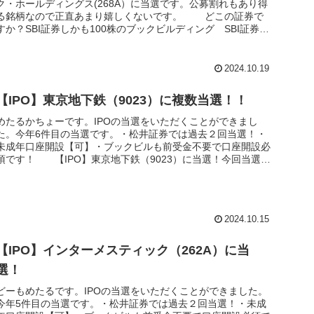
ク・ホールディングス(268A）に当選です。公募割れもあり得
る銘柄なので正直あまり嬉しくないです。 どこの証券で
すか？SBI証券しかも100株のブックビルディング SBI証券で
過...
2024.10.19
【IPO】東京地下鉄（9023）に複数当選！！
めたるかちょーです。IPOの当選をいただくことができまし
た。今年6件目の当選です。・松井証券では過去２回当選！・
未成年口座開設【可】・ブックビルも前受金不要で口座開設必
須です！ 【IPO】東京地下鉄（9023）に当選！今回当選を
戴いた銘柄...
2024.10.15
【IPO】インターメスティック（262A）に当
選！
どーもめたるです。IPOの当選をいただくことができました。
今年5件目の当選です。・松井証券では過去２回当選！・未成