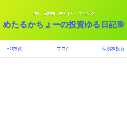
IPO 日本株 デイトレ スイング
めたるかちょーの投資ゆる日記🎯
IPO投資
ブログ
個別株投資