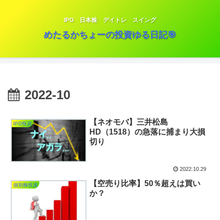
IPO 日本株 デイトレ スイング
めたるかちょーの投資ゆる日記🎯
2022-10
【ネオモバ】三井松島
IPO投資
HD（1518）の急落に捕まり大損
切り
2022.10.29
【空売り比率】50％超えは買い
個別株投資
か？