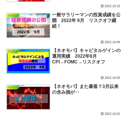
2022.10.23
一般サラリーマンの投資成績を公
IPO投資
開 2022年 9月 リスクオフ継
続！
2022.10.04
【ネオモバ】キャピタルゲインの
IPO投資
運用実績 2022年9月
CPI→FOMC→リスクオフ
2022.10.03
【ネオモバ】また暴落？3月以来
IPO投資
の含み損が･･
2022.10.02