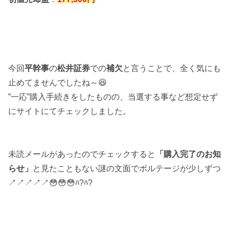
今回
平幹事
の
松井証券
での
補欠
と言うことで、全く気にも
止めてませんでしたね～😆
”一応”購入手続きをしたものの、当選する事など想定せず
にサイトにてチェックしました。
未読メールがあったのでチェックすると
「購入完了のお知
らせ」
と見たこともない謎の文面でボルテージが少しずつ
↗↗↗↗↗😳😳😳ﾊ?ﾊ?