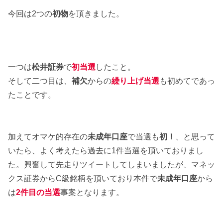
今回は2つの
初物
を頂きました。
一つは
松井証券
で
初当選
したこと。
そして二つ目は、
補欠
からの
繰り上げ当選
も初めてであっ
たことです。
加えてオマケ的存在の
未成年口座
で当選も
初！
、と思って
いたら、よく考えたら過去に1件当選を頂いておりまし
た。興奮して先走りツイートしてしまいましたが、マネッ
クス証券からC級銘柄を頂いており本件で
未成年口座
から
は
2件目の当選
事案となります。