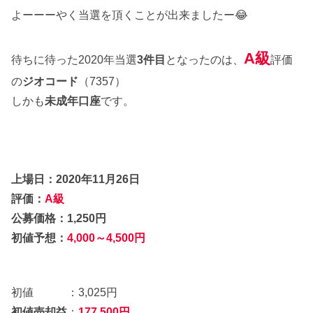
よーーーやく当選を頂くことが出来ましたー😂
A級
待ちに待った2020年当選
3件目
となったのは、
評価
の
ジオコード
（7357）
しかも
未成年口座
です。
上場日：2020年11月26日
評価：
A級
公募価格：1,250円
初値予想：
4,000～4,500円
初値 ：3,025円
初値売却益
：
177,500円