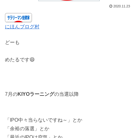
2020.11.23
にほんブログ村
どーも
めたるです😄
7月の
KIYOラーニング
の当選以降
「IPO中々当らないですね～」とか
「余裕の落選」とか
「最近のIPOは空気」とか