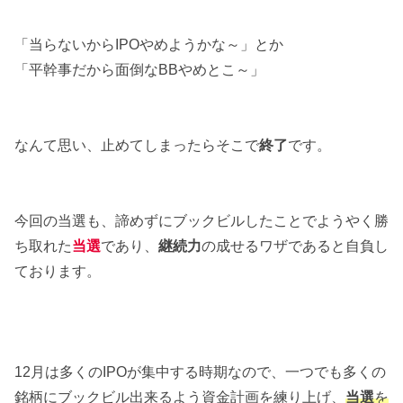
「当らないからIPOやめようかな～」とか
「平幹事だから面倒なBBやめとこ～」
なんて思い、止めてしまったらそこで
終了
です。
今回の当選も、諦めずにブックビルしたことでようやく勝
ち取れた
当選
であり、
継続力
の成せるワザであると自負し
ております。
12月は多くのIPOが集中する時期なので、一つでも多くの
銘柄にブックビル出来るよう資金計画を練り上げ、
当選
を