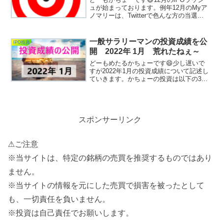
ュが始まっております。例年12月のMyア
ノマリーは、Twitterで色んな方の当選報
告を見ながら【粛々とチャレンジポイン
トを貯め続ける月間】となっておりまし
たが、初っぱなの方で幸先の良い当選を
一般サラリーマンの投資成績を公
IPO投資
頂くこと...
開 2022年 1月 荒れたねぇ～
どーもめたるかちょーです😄少し遅いで
すが2022年1月の投資成績について記述し
ていきます。かちょーの投資は以下の3本
柱で構成されております。①IPO投資②
個別単元株投資（日本株）③ネオモバ投
資この3カテゴリーについて、投資成績を
公開していき...
スポンサーリンク
⚠ご注意
※当サイトは、特定の銘柄の売買を推奨するものではあり
ません。
※当サイトの情報を元にした売買で損害を被ったとして
も、一切責任を負いません。
※投資は自己責任でお願いします。