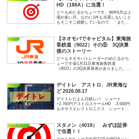
10月も相変わら...
HD（186A）に当選！
どーもめたるかちょーです。例年6月は上
場が多い月。なのに1件も当選しないこと
もそこそこ経験しているので、「またボ
ウズは嫌だな～」なんて思っておりまし
たが、なんのなんの月初第一弾から当選
をいただくことができました。今年2件目
【ネオモバでキャピタル】東海旅
IPO投資
の当選です。松井証...
客鉄道（9022）その⑤ 3Q決算
後のストーリー
どーもネオモバトレーダーのめたるかち
ょーです😃1月31日東海旅客鉄道
（9022）の3Q決算発表がありました。
2022年12月から買い始めた本銘柄です
が、この3Q決算は一つの山場となりまし
た。自分が想定したシナリオを信じてこ
デイトレ アストロ、JR東海な
IPO投資
こまできましたが、...
ど 2026.06.17
デイトレだよん日経レバ ショート
+2,760円アストロスケールHD -3,500円
ルネサスエレクトロニクス ショート
+8,200円トヨタ +5,700円JR東
海 -33,000円JR東海どこまで下げるん
や！ 本日の実現損益 ガチャガチャ...
スタメン（4019） みずほ証券
BB抽選結果発表
で当選！！
どーもかちょーです😃12月のIPOラッシ