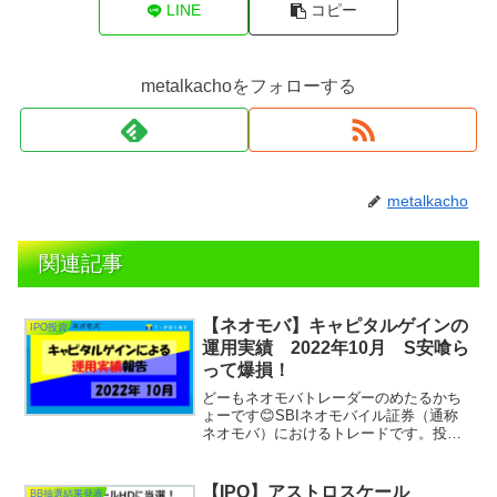
LINE
コピー
metalkachoをフォローする
metalkacho
関連記事
【ネオモバ】キャピタルゲインの
IPO投資
運用実績 2022年10月 S安喰ら
って爆損！
どーもネオモバトレーダーのめたるかち
ょーです😊SBIネオモバイル証券（通称
ネオモバ）におけるトレードです。投資
スタンスの方はキャピタルゲインを狙っ
てトレードしており、本記事では2022年
10月の運用実績の報告記事となります。
【IPO】アストロスケール
BB抽選結果発表