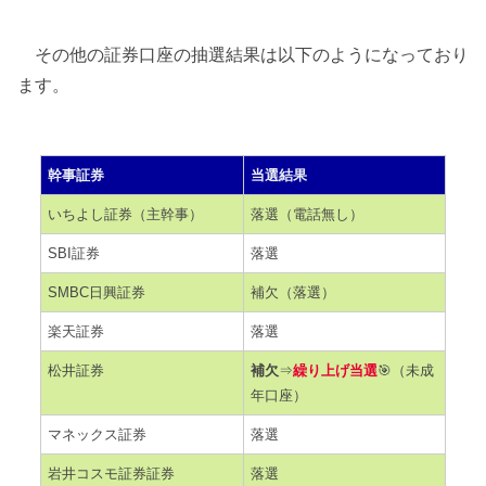
その他の証券口座の抽選結果は以下のようになっており
ます。
幹事証券
当選結果
いちよし証券（主幹事）
落選（電話無し）
SBI証券
落選
SMBC日興証券
補欠（落選）
楽天証券
落選
松井証券
補欠
⇒
繰り上げ当選
🎯（未成
年口座）
マネックス証券
落選
岩井コスモ証券証券
落選