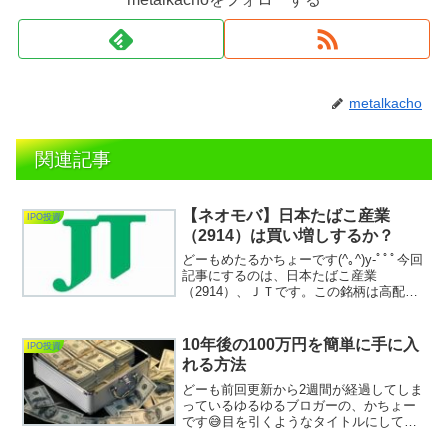
metalkacho
関連記事
【ネオモバ】日本たばこ産業
IPO投資
（2914）は買い増しするか？
どーもめたるかちょーです(^｡^)y-ﾟﾟﾟ今回
記事にするのは、日本たばこ産業
（2914）、ＪＴです。この銘柄は高配当
銘柄であり、長期保有目的として超人気
銘柄であります。かちょーはネオモバで
は一貫してキャピタルゲインを目的に攻
10年後の100万円を簡単に手に入
IPO投資
めておりますが...
れる方法
どーも前回更新から2週間が経過してしま
っているゆるゆるブロガーの、かちょー
です😅目を引くようなタイトルにしてし
まい恐縮ですが、本記事に道草していた