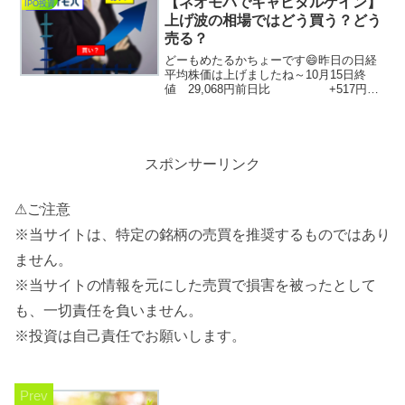
【ネオモバでキャピタルゲイン】
IPO投資
思います。では...
上げ波の相場ではどう買う？どう
売る？
どーもめたるかちょーです😄昨日の日経
平均株価は上げましたね～10月15日終
値 29,068円前日比 +517円前
週比でも終値ベースで+1,020円となって
おり、岸田ショックでの記録的株価急落
後程なくして急反発を見せております。
さて株...
スポンサーリンク
⚠ご注意
※当サイトは、特定の銘柄の売買を推奨するものではあり
ません。
※当サイトの情報を元にした売買で損害を被ったとして
も、一切責任を負いません。
※投資は自己責任でお願いします。