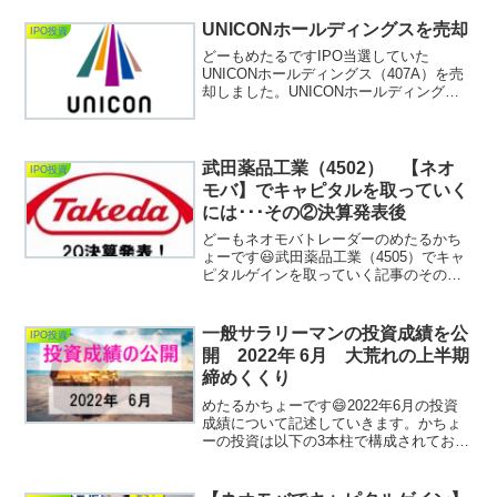
だいたあなたは①直ぐに大金が欲しい方
ですか？②地道にお金を積み上げていき
UNICONホールディングスを売却
IPO投資
たい方ですか？最初に言...
どーもめたるですIPO当選していた
UNICONホールディングス（407A）を売
却しました。UNICONホールディングス
の当選記事はコチラ↓↓↓↓↓↓↓↓↓↓UNICON
ホールディングス（407A）に当
選！ 初値で売却！公開価格
1,06...
武田薬品工業（4502） 【ネオ
IPO投資
モバ】でキャピタルを取っていく
には･･･その②決算発表後
どーもネオモバトレーダーのめたるかち
ょーです😃武田薬品工業（4505）でキャ
ピタルゲインを取っていく記事のその②
です。早速決算の概要を株探サイトで確
認です。2Q決算内容10月28日 2Q決算
が発表されました。引用元：株探やはり
一般サラリーマンの投資成績を公
IPO投資
というか想定通...
開 2022年 6月 大荒れの上半期
締めくくり
めたるかちょーです😄2022年6月の投資
成績について記述していきます。かちょ
ーの投資は以下の3本柱で構成されており
ます。①IPO投資②個別単元株投資（日
本株）③ネオモバ投資この3カテゴリーに
ついて、投資成績を公開していきたいと