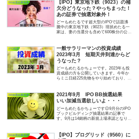
【IPO】東京地下鉄（9023）の補
BB抽選結果発表
欠分どうなった？やっちまった！
あの証券で抽選対象外！
どーもめたるです超大型のIPOで話題沸
騰中の東京地下鉄（9023）現状めたる一
家は、妻の当選分も含めて600株分の公募
当選をいただいております。・三菱UFJ
モルガンスタンレー証券（200株）・みず
ほ証券（200株）・マネックス証券（200
一般サラリーマンの投資成績
IPO投資
株...
2023年3月 短期天井到達からど
うなった？
どーもめたるかちょーです。2023年も投
資成績の方を公開していきます。今年か
らミニ日経225先物をやり始めており、3
月も継続しています。投資カテゴリーは
以下の4つとなります。➊IPO投資
（BB当選→初値売却）➋単元株投資
2021年9月 IPO BB抽選結果
BB抽選結果発表
（短・中期スイン...
いい加減当選欲しいよ・・・
どーもめたるかちょーです😑9月分のIPO
ブックビルディング抽選結果の記事で
す。9月は14銘柄の新規上場承認となりま
した。2021年の当選実績は未だ2件のみ。
Twwiterでの数多の当選報告に対して「お
めでとう」しかリプ出来ない自分が情け
【IPO】プログリッド（9560）に
BB抽選結果発表
ない...