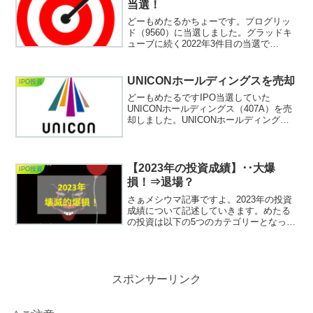
当選！
どーもめたるかちょーです。プログリッ
ド（9560）に当選しました。グラッドキ
ューブに続く2022年3件目の当選で
す。 CONNECTから当選を頂きまし
た。CONNECTからの当選はココナラ
（4176）以来ですので1年半振りですね。
UNICONホールディングスを売却
IPO投資
ココナラ...
どーもめたるですIPO当選していた
UNICONホールディングス（407A）を売
却しました。UNICONホールディングス
の当選記事はコチラ↓↓↓↓↓↓↓↓↓↓UNICON
ホールディングス（407A）に当
選！ 初値で売却！公開価格
1,06...
【2023年の投資成績】･･大爆
IPO投資
損！⇒退場？
さぁメシウマ記事ですよ。2023年の投資
成績について記述していきます。めたる
の投資は以下の5つのカテゴリーとなって
おります。①IPO投資②個別単元株投資
（日本株）③ネオモバ投資（端株）④ミ
ニ日経225先物⑤FX（α、ミニ）この5カ
テゴリーに...
スポンサーリンク