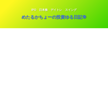
IPO 日本株 デイトレ スイング
めたるかちょーの投資ゆる日記🎯