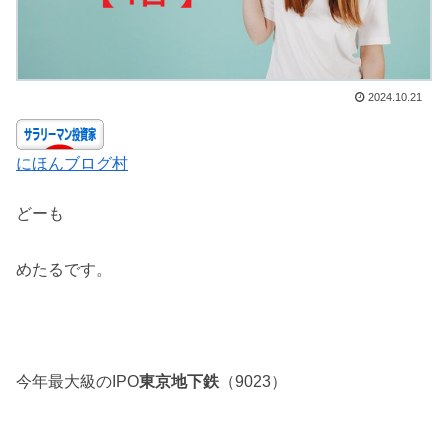
2024.10.21
にほんブログ村
どーも
めたるです。
今年最大級のIPO
東京地下鉄
（9023）