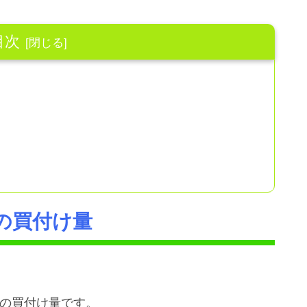
目次
の買付け量
での買付け量です。