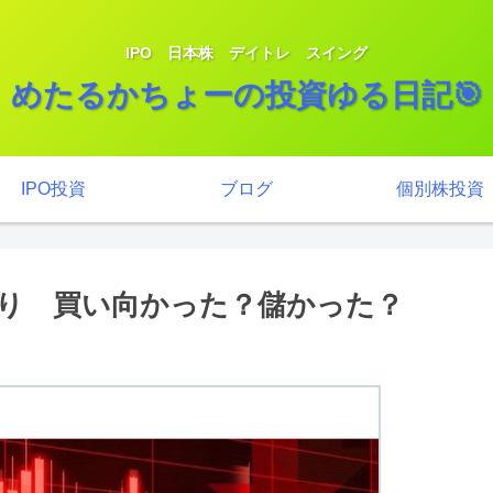
IPO 日本株 デイトレ スイング
めたるかちょーの投資ゆる日記🎯
IPO投資
ブログ
個別株投資
り 買い向かった？儲かった？