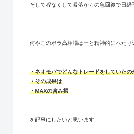
そして程なくして暴落からの急回復で日経
何やこのボラ高相場はーと精神的にへたり
・
ネオモバでどんなトレードをしていたの
・その成果は
・MAXの含み損
を記事にしたいと思います。