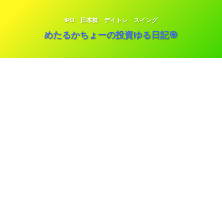
IPO 日本株 デイトレ スイング
めたるかちょーの投資ゆる日記🎯