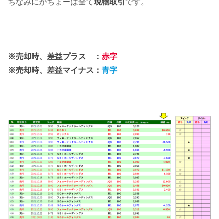
ちなみにかちょーは全て
現物取引
です。
※売却時、差益プラス ：
赤字
※売却時、差益マイナス：
青字