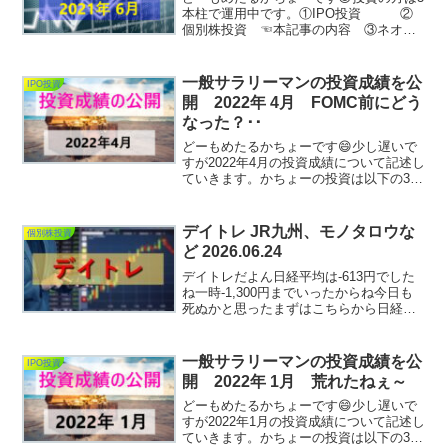
本柱で運用中です。①IPO投資 ②
個別株投資 ☜本記事の内容 ③ネオモ
バ投資 2021年5月の個別株投資による確
定利益は、+6,360円でありました。6月の
日経相場は中々軟調な展開でしたが、果
一般サラリーマンの投資成績を公
IPO投資
たして...
開 2022年 4月 FOMC前にどう
なった？･･
どーもめたるかちょーです😄少し遅いで
すが2022年4月の投資成績について記述し
ていきます。かちょーの投資は以下の3本
柱で構成されております。①IPO投資②
個別単元株投資（日本株）③ネオモバ投
資この3カテゴリーについて、投資成績を
デイトレ JR九州、モノタロウな
個別株投資
公開していき...
ど 2026.06.24
デイトレだよん日経平均は-613円でした
ね一時-1,300円までいったからね今日も
死ぬかと思ったまずはこちらから日経レ
バ +5,000円アストロスケールHD
+1,740円Screenshotモノタロウ +3,040
円Screenshot東...
一般サラリーマンの投資成績を公
IPO投資
開 2022年 1月 荒れたねぇ～
どーもめたるかちょーです😄少し遅いで
すが2022年1月の投資成績について記述し
ていきます。かちょーの投資は以下の3本