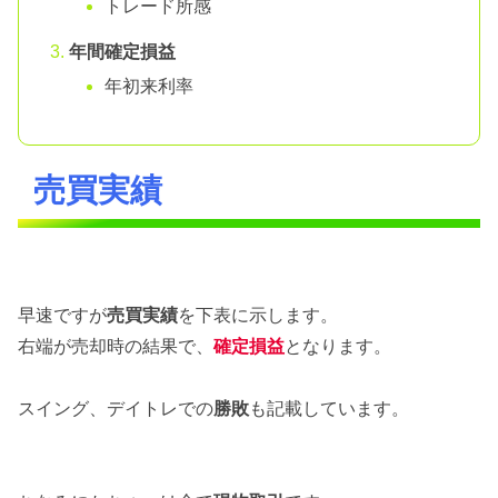
トレード所感
年間確定損益
年初来利率
売買実績
早速ですが
売買実績
を下表に示します。
右端が売却時の結果で、
確定損益
となります。
スイング、デイトレでの
勝敗
も記載しています。