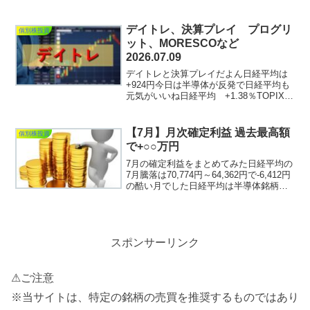
柱で構成されております。①IPO投資②
個別単元株投資（日本株）③ネオモバ投
資この3カテゴリーについて、投資成績を
デイトレ、決算プレイ プログリ
個別株投資
公開していき...
ット、MORESCOなど
2026.07.09
デイトレと決算プレイだよん日経平均は
+924円今日は半導体が反発で日経平均も
元気がいいね日経平均 +1.38％TOPIX
+0.35％6銘柄決算跨いだけどどうなった
かでしょうかまずはデイトレから日経レ
バショート +1,150円Screens...
【7月】月次確定利益 過去最高額
個別株投資
で+○○万円
7月の確定利益をまとめてみた日経平均の
7月騰落は70,774円～64,362円で-6,412円
の酷い月でした日経平均は半導体銘柄主
導だからねつまり半導体銘柄が大きく値
を下げたってことだねそんな中めたるさ
んの収支が気になりますまあ記事にする
っ...
スポンサーリンク
⚠ご注意
※当サイトは、特定の銘柄の売買を推奨するものではあり