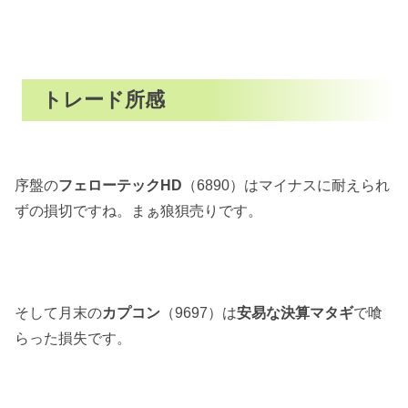
トレード所感
序盤の
フェローテックHD
（6890）はマイナスに耐えられ
ずの損切ですね。まぁ狼狽売りです。
そして月末の
カプコン
（9697）は
安易な決算マタギ
で喰
らった損失です。