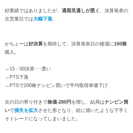
好業績ではありましたが、
通期見通しが悪く
、決算発表の
次営業日では
大幅下落
。
かちょーは
好決算
を期待して、決算発表日の後場に
100株
購入。
→15：00決算･･･悪い
→PTS下落
→PTSで200株ナンピン買いで平均取得単価下げ
次の日の寄り付きで
株価-280円
を喫し、結局は
ナンピン買
い
で
損失を拡大
させた形となり、絵に描いたような下手く
そトレードになってしまいました。