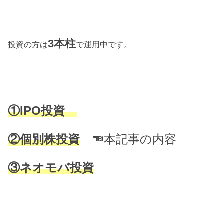
3本柱
投資の方は
で運用中です。
①IPO投資
②個別株投資
☜
本記事の内容
③ネオモバ投資