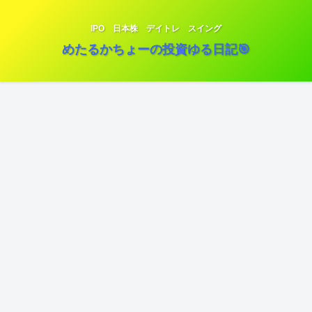
IPO 日本株 デイトレ スイング
めたるかちょーの投資ゆる日記🎯