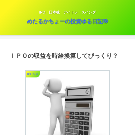
IPO 日本株 デイトレ スイング
めたるかちょーの投資ゆる日記🎯
ＩＰＯの収益を時給換算してびっくり？
IPO投資