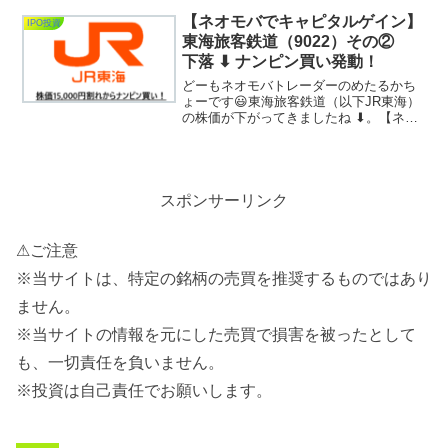
資（日本株）③ネオモバ投資この3カテゴ
リーについて、8月の投資成績を公開して
【ネオモバでキャピタルゲイン】
IPO投資
いきたいと思...
東海旅客鉄道（9022）その②
下落 ⬇ ナンピン買い発動！
どーもネオモバトレーダーのめたるかち
ょーです😃東海旅客鉄道（以下JR東海）
の株価が下がってきましたね ⬇。【ネオ
モバでキャピタルゲイン】東海旅客鉄道
（9022）は仕込み時か？前回の記事にも
「株価が15,000円を下抜けしたらナンピ
ン買いを実...
スポンサーリンク
⚠ご注意
※当サイトは、特定の銘柄の売買を推奨するものではあり
ません。
※当サイトの情報を元にした売買で損害を被ったとして
も、一切責任を負いません。
※投資は自己責任でお願いします。