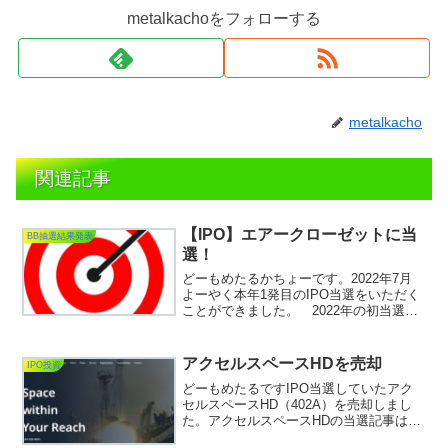
metalkachoをフォローする
metalkacho
関連記事
【IPO】エアークローゼットに当
BB抽選結果発表
選！
どーもめたるかちょーです。2022年7月
よーやく本年1発目のIPO当選をいただく
ことができました。 2022年の初当選
艱難辛苦。 2022年ようやっとモノに
した当選は、主幹事のみずほ証券から。7
月にサイトリニューアルしたみずほ証
アクセルスペースHDを売却
IPO投資
券。B...
どーもめたるですIPO当選していたアク
セルスペースHD（402A）を売却しまし
た。アクセルスペースHDの当選記事はコ
チラ↓↓↓↓↓↓↓↓↓↓【IPO】アクセルスペー