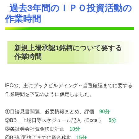
過去3年間のＩＰＯ投資活動の
作業時間
新規上場承認1銘柄について要する
作業時間
IPOの、主にブックビルディング～当選確認までに要する
作業時間を下記のように仮定しました。
①目論見書閲覧、必要情報まとめ、評価
90分
②BB、上場日等スケジュール記入（Excel）
5分
③各証券会社資金移動計画
10
分
④BB期間終了までに資金移動
15分