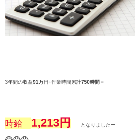
3年間の収益
91万円
÷作業時間累計
750時間
＝
1,213円
時給
となりましたー
😱😱😱