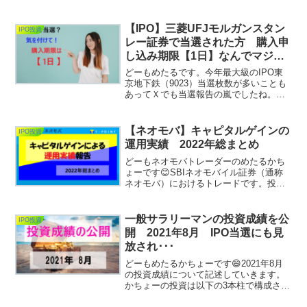
スHD（402A)に当選！ 初値付近で
売却！公開価格 375円初値価格 ...
【IPO】三菱UFJモルガンスタン
IPO投資
レー証券で当選された方 購入申
し込み期限【1日】なんでマジで
気を付けて！
どーもめたるです。今年最大級のIPO東
京地下鉄（9023）当選枚数が多いことも
あってＸでも当選報告の嵐でしたね。国
内の募集株数は232,400,000株各証券会社
の当選総数は100株単元で232,400枚の当
選枚数がある事になります。ワイは...
【ネオモバ】キャピタルゲインの
IPO投資
運用実績 2022年総まとめ
どーもネオモバトレーダーのめたるかち
ょーです😊SBIネオモバイル証券（通称
ネオモバ）におけるトレードです。投資
スタンスの方はキャピタルゲインを狙っ
てトレードしており、本記事は2022年の
運用実績の総まとめとなります。2022年
一般サラリーマンの投資成績を公
IPO投資
は、2月のロシ...
開 2021年8月 IPO当選にも見
放され･･･
どーもめたるかちょーです😄2021年8月
の投資成績について記述していきます。
かちょーの投資は以下の3本柱で構成され
ております。①IPO投資②個別単元株投