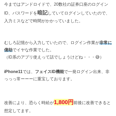
今まではアンドロイドで、20数社の証券口座のログイン
暗記
ID、パスワードを
していてログインしていたので、
入力ミスなどで時間がかかっていました。
むしろ記憶から入力していたので、ログイン作業が
非常に
億劫
でイヤな作業でした。
（ID系のアプリ使えって話でしょうけどね・・・😅）
iPhone11
では、
フェイスID機能
で一発ログイン出来、非
っっっ常ーーーに重宝しております。
1,800円
改善により、恐らく時給が
前後に改善できると
想定してます。