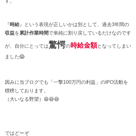
す。
『
時給
』という表現が正しいかは別として、過去3年間の
収益
を
累計作業時間
で単純に割り戻しているだけなのです
驚愕
時給金額
が、自分にとっては
の
となってしまい
ました😱
因みに当ブログでも「一撃100万円の利益」のIPO活動を
標榜しております。
（大いなる野望）😆😆😆
ではどーぞ