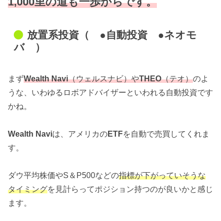
1,000里の道も一歩からです。
放置系投資（ ●自動投資 ●ネオモ
バ ）
まず
Wealth Navi
（ウェルスナビ）や
THEO
（テオ）
のよ
うな、いわゆるロボアドバイザーといわれる自動投資です
かね。
Wealth Navi
は、アメリカの
ETF
を自動で売買してくれま
す。
ダウ平均株価やS＆P500などの
指標が下がっていそうな
タイミング
を見計らってポジション持つのが良いかと感じ
ます。