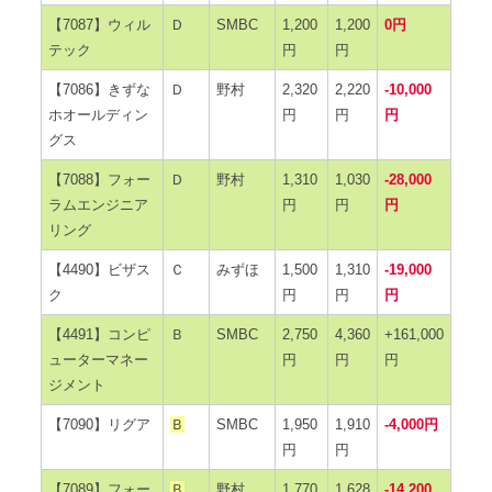
【7087】ウィル
Ｄ
SMBC
1,200
1,200
0円
テック
円
円
【7086】きずな
Ｄ
野村
2,320
2,220
-10,000
ホオールディン
円
円
円
グス
【7088】フォー
Ｄ
野村
1,310
1,030
-28,000
ラムエンジニア
円
円
円
リング
【4490】ビザス
Ｃ
みずほ
1,500
1,310
-19,000
ク
円
円
円
【4491】コンピ
Ｂ
SMBC
2,750
4,360
+161,000
ューターマネー
円
円
円
ジメント
【7090】リグア
Ｂ
SMBC
1,950
1,910
-4,000円
円
円
【7089】フォー
Ｂ
野村
1,770
1,628
-14,200