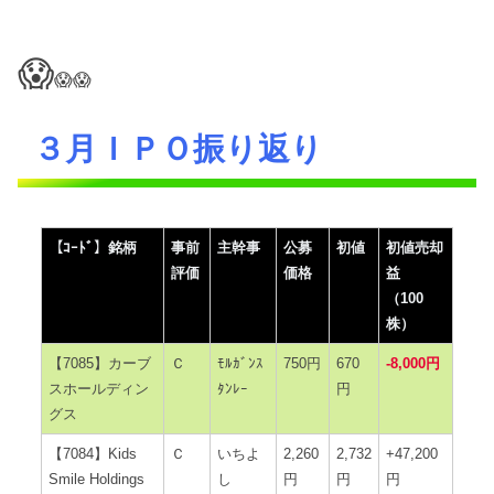
😱
😱😱
３月ＩＰＯ振り返り
【ｺｰﾄﾞ】銘柄
事前
主幹事
公募
初値
初値売却
評価
価格
益
（100
株）
【7085】カーブ
Ｃ
ﾓﾙｶﾞﾝｽ
750円
670
-8,000円
スホールディン
ﾀﾝﾚｰ
円
グス
【7084】Kids
Ｃ
いちよ
2,260
2,732
+47,200
Smile Holdings
し
円
円
円