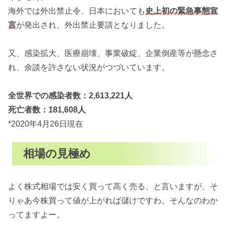
海外では外出禁止令、日本においても
史上初の緊急事態宣
言
が発出され、外出禁止要請となりました。
又、感染拡大、医療崩壊、事業破綻、企業倒産等が懸念さ
れ、余談を許さない状況がつづいています。
全世界での感染者数：2,613,221人
死亡者数：181,608人
*2020年4月26日現在
相場の見極め
よく株式相場では安く買って高く売る、と言いますが、そ
りゃあ今株買って値が上がれば儲けですわ。そんなのわか
ってますよー。