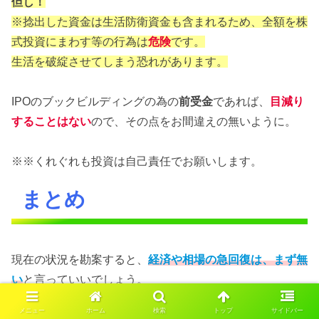
但し！
※捻出した資金は生活防衛資金も含まれるため、全額を株
式投資にまわす等の行為は
危険
です。
生活を破綻させてしまう恐れがあります。
IPOのブックビルディングの為の
前受金
であれば、
目減り
することはない
ので、その点をお間違えの無いように。
※※くれぐれも投資は自己責任でお願いします。
まとめ
現在の状況を勘案すると、
経済や相場の急回復は、まず無
い
と言っていいでしょう。
メニュー
ホーム
検索
トップ
サイドバー