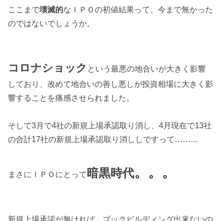
ここまで
壊滅的
なＩＰＯの初値結果って、今まで無かった
のではないでしょうか。
コロナショック
という最悪の地合いが大きく影響
しており、改めて地合いの善し悪しが投資相場に大きく影
響することを痛感させられました。
そして3月で4社の新規上場承認取り消し、4月現在で13社
の合計17社の新規上場承認取り消ししですって………
。。。
暗黒時代
まさにＩＰＯにとって
新規上場承認が無ければ、ブックビルディング出来ないの