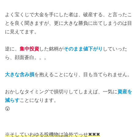
よく宝くじで大金を手にした者は、破産する、と言ったこ
とを良く聞きますが、更に大きな勝負に出てしまうのは目
に見えてます。
逆に、
集中投資
した銘柄が
そのまま値下がり
していった
ら、顔面蒼白。。。
大きな含み損
を抱えることになり、目も当てられません。
おかしなタイミングで損切りしてしまえば、一気に
資産を
減らす
ことになります。
😮
※そしていわゆる投機物は論外でっせ✖✖✖