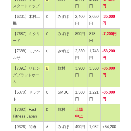
スタートアップ
円
円
円
【6231】木村工
Ｃ
みずほ
2,400
2,050
-35,000
機
円
円
円
【7687】ミクリ
Ｃ
みずほ
890円
818
-7,200円
ード
円
【7688】ミアヘ
Ｃ
みずほ
2,330
1,748
-58,200
ルサ
円
円
円
【7091】リビン
Ｂ
野村
3,900
3,550
-35,000
グプラットホー
円
円
円
ム
【5070】ドラフ
Ｃ
SMBC
1,580
1,221
-35,900
ト
円
円
円
【7092】Fast
Ｄ
野村
上場
-
-
Fitness Japan
中止
【9326】関通
Ａ
みずほ
490円
1,032
+54,200