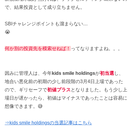
で、結果投資として成り立ちません。
SBIチャレンジポイントも溜まらない…
😭
何か別の投資先を模索せねば！
ってなりますよね。。。
因みに管理人は、今年
kids smile holdings
が
初当選
し、
地合い悪化前の初期の少し前段階の3月4日上場であった
ので、ギリセーフで
初値プラス
となりました。もう少し上
場日が遅かったら、初値はマイナスであったことは容易に
想像できます。😅
⇒kids smile holdingsの当選記事はこちら