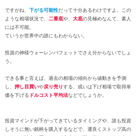
ですがね、
下がる可能性
だって十分あるわけですよ。この
ような相場状況で、
二番底
や、
大底
の見極めなんて、素人
には不可能。
ていうか世界中の誰にもわからない。
投資の神様ウォーレンバフェットでさえ分からないでしょ
う。
できる事と言えば、過去の相場の傾向から値動きを予測
し、
押し目買い
や
戻り売り
する、或いは下げ相場で取得単
価を下げる
ドルコスト平均法
などでしょうか。
投資マインドが下がってきているタイミングや、誰も投資
しそうに無い銘柄を購入するなどで、運良くストップ高の