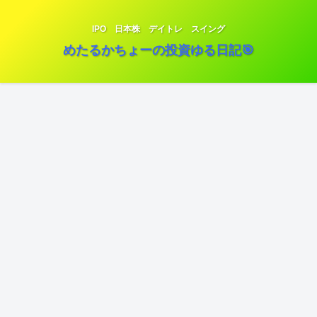
IPO 日本株 デイトレ スイング
めたるかちょーの投資ゆる日記🎯