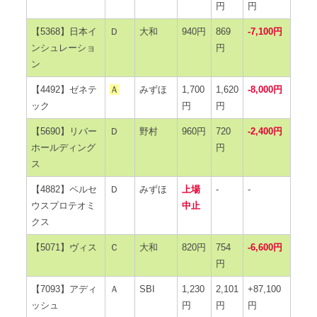
円
円
【5368】日本イ
Ｄ
大和
940円
869
-7,100円
ンシュレーショ
円
ン
【4492】ゼネテ
Ａ
みずほ
1,700
1,620
-8,000円
ック
円
円
【5690】リバー
Ｄ
野村
960円
720
-2,400円
ホールディング
円
ス
【4882】ペルセ
Ｄ
みずほ
上場
-
-
ウスプロテオミ
中止
クス
【5071】ヴィス
Ｃ
大和
820円
754
-6,600円
円
【7093】アディ
Ａ
SBI
1,230
2,101
+87,100
ッシュ
円
円
円