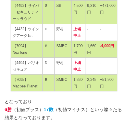
【4493】サイバ
Ｓ
SBI
4,500
9,210
+471,000
ーセキュリティ
円
円
円
ークラウド
【4432】ウイン
Ｄ
野村
上場
-
-
グアーク1st
中止
【7094】
Ｂ
SMBC
1,700
1,660
-4,000円
NexTone
円
円
【4494】バリオ
Ｄ
野村
上場
-
-
セキュア
中止
【7095】
Ｂ
SMBC
1,830
2,348
+51,800
Macbee Planet
円
円
円
となっており
6勝
（初値プラス）
17敗
（初値マイナス）という燦々たる
結果となっております。