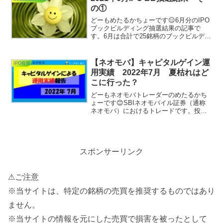
の①
どーもめたるかちょーです😑6月分のIPO
ブックビルディング抽選結果の記事で
す。6月は合計で25銘柄のブックビルディ
ング抽選結果の発表があります。6月は例
年に無くIPOが多い月となり嬉しい限り
であります😄一つでも当選を頂ければい
【ネオモバ】キャピタルゲイン運
IPO投資
いなと淡い期待...
用実績 2022年7月 夏枯れはど
こに行った？
どーもネオモバトレーダーのめたるかち
ょーです😊SBIネオモバイル証券（通称
ネオモバ）におけるトレードです。投資
スタンスの方はキャピタルゲインを狙っ
てトレードしており、本記事では2022年7
月の運用実績の報告記事となります。7月
の日経平均株価...
スポンサーリンク
⚠ご注意
※当サイトは、特定の銘柄の売買を推奨するものではあり
ません。
※当サイトの情報を元にした売買で損害を被ったとして