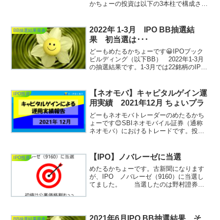
かちょーの投資は以下の3本柱で構成され
ております。①IPO投資②個別単元株投
資（日本株）③ネオモバ投資この3カテゴ
リーについて、7月の投資成績を公開して
2022年 1-3月 IPO BB抽選結
BB抽選結果発表
いきたいと思...
果 初当選は･･･
どーもめたるかちょーです😀IPOブック
ビルディング（以下BB） 2022年1-3月
の抽選結果です。1-3月では22銘柄のIPO
がありましたが、本年初当選はあったの
でしょうか。ではどーぞ。抽選結果 以上
です。当選 ：0件補欠当選：2件珍し
【ネオモバ】キャピタルゲイン運
IPO投資
い...
用実績 2021年12月 ちょいプラ
どーもネオモバトレーダーのめたるかち
ょーです😊SBIネオモバイル証券（通称
ネオモバ）におけるトレードです。投資
スタンスの方はキャピタルゲインを狙っ
てトレードしております。こちらも古新
聞なので、結果だけどーぞ 12月の
【IPO】ノバレーゼに当選
IPO投資
売買実績 では早速で...
めたるかちょーです。古新聞になります
が、IPO ノバレーゼ（9160）に当選し
てました。 当選したのは野村證券か
らで200株です。こちらも公募割れ観測が
あった銘柄ですが、相場状況は悪くなか
ったので購入して突撃しました。直近の
IPO当選記事...
2021年6月IPO BB抽選結果 そ
BB抽選結果発表