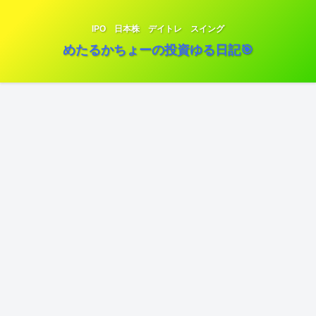
IPO 日本株 デイトレ スイング
めたるかちょーの投資ゆる日記🎯