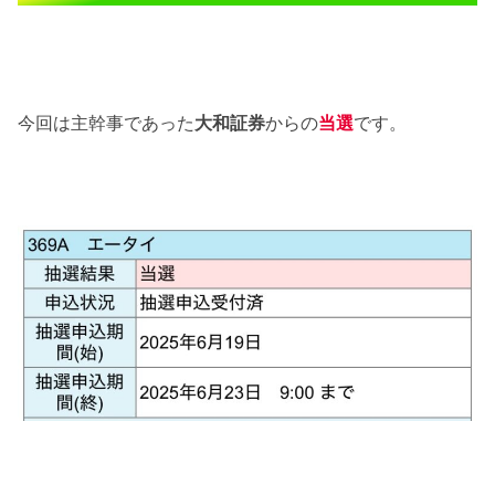
今回は主幹事であった
大和証券
からの
当選
です。