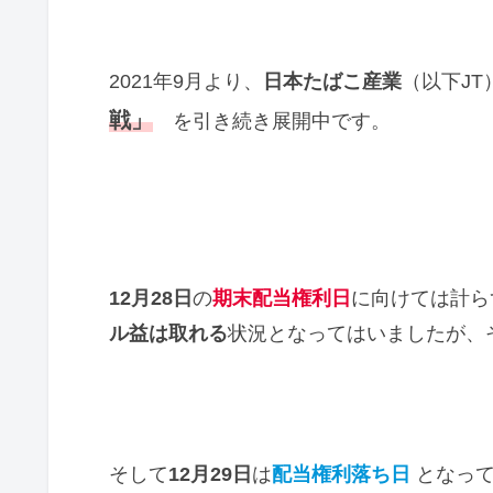
2021年9月より、
日本たばこ産業
（以下J
戦」
を引き続き展開中です。
12月28日
の
期末配当権利日
に向けては計ら
ル益は取れる
状況となってはいましたが、
そして
12月29日
は
配当権利落ち日
となって