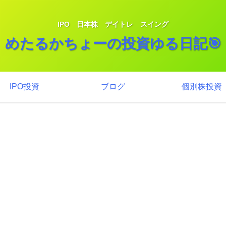
IPO 日本株 デイトレ スイング
めたるかちょーの投資ゆる日記🎯
IPO投資
ブログ
個別株投資