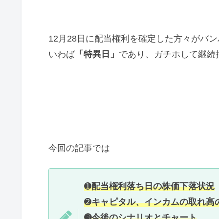
12月28日に配当権利を確定した方々がバ
いわば
「特異日」
であり、ガチホして継続
今回の記事では
➊
配当権利落ち日の株価下落状況
➋
キャピタル、インカムの取れ高
➌今後のシナリオ
とチャート