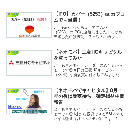
↓↓↓↓↓↓↓↓↓↓【IPO】ラクサス･テクノロジ
ーズ(288A）に当選！
↓↓↓↓↓↓↓↓↓↓【IPO】ガーデン（274A）に
【IPO】カバー（5253）auカブコ
IPO投資
当選！↓↓↓↓↓↓↓...
ムでも当選！
どーもめたるかちょーですカバー
（5253）のIPOに当選しました！しかも
当選したのは後期抽選日程のauカブコム
証券からで「お初」の出来事です。長ら
くやってるとこうゆう事も有るもんで
す 松井証券では過去２回当選！未成年
【ネオモバ】三菱HCキャピタル
IPO投資
口座開設【可】。ブックビ...
を買ってみた
どーもネオモバトレーダーのめたるかち
ょーです😙今日は三菱HCキャピタル
（8593）を新規買い付けしてみました。
Twwiterのタイムラインでは頻繁に買われ
ている印象がある銘柄。満を持してワイ
も買っていきます。三菱HCキャピタル
【ネオモバでキャピタル】8月上
IPO投資
（8593）を...
昇の後は暴落待ち 確定損益中間
報告
どーもネオモバトレーダーのめたるかち
ょーです😄1株から投資できるSBIネオモ
バイル証券（以下ネオモバ）では、キャ
ピタルゲインを目的として投資しており
ます。直近の日経平均株価は29,222円を