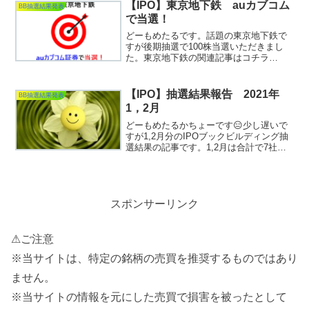
付け、1月5日以来7ヶ月振りの29,000円台
【IPO】東京地下鉄 auカブコム
BB抽選結果発表
回復...
で当選！
どーもめたるです。話題の東京地下鉄で
すが後期抽選で100株当選いただきまし
た。東京地下鉄の関連記事はコチラ
↓↓↓↓↓↓↓↓↓↓【IPO】東京地下鉄（9023）
に複数当選！！↓↓↓↓↓↓↓↓↓↓【IPO】東京
地下鉄（9023）の補欠分どうなっ...
【IPO】抽選結果報告 2021年
BB抽選結果発表
1，2月
どーもめたるかちょーです😑少し遅いで
すが1,2月分のIPOブックビルディング抽
選結果の記事です。1,2月は合計で7社の
ブックビルディンがありました。結果を
先に言ってしまいますが、当選は ” ゼロ
”😭2021年のスタートは早めに当選を頂き
た...
スポンサーリンク
⚠ご注意
※当サイトは、特定の銘柄の売買を推奨するものではあり
ません。
※当サイトの情報を元にした売買で損害を被ったとして