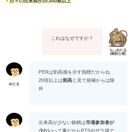
・日々の出来高が20,000株以上
これはなぜですか？
PERは割高感を示す指標だからね
20倍以上は
割高
と見て候補からは除
外
出来高が少ない銘柄は
市場参加者が
少ない
って事だからPTSやザラ場で