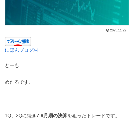
2025.11.22
にほんブログ村
どーも
めたるです。
1Q、2Qに続き
7-9月期の決算
を狙ったトレードです。