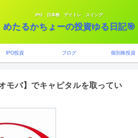
IPO 日本株 デイトレ スイング
めたるかちょーの投資ゆる日記🎯
IPO投資
ブログ
個別株投資
ネオモバ】でキャピタルを取ってい