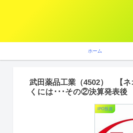
ホーム
武田薬品工業（4502） 【
くには･･･その②決算発表後
IPO投資