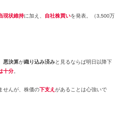
当現状維持
に加え、
自社株買い
を発表。（3,500万
、
悪決算
が
織り込み済み
と見るならば明日以降下
は十分
。
ませんが、株価の
下支え
があることは心強いで