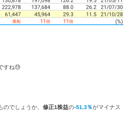
ですね😓
ものでしょうか、
修正1株益
の
-51.3％
がマイナス