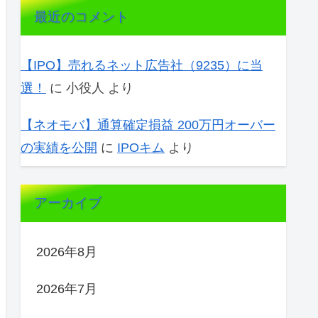
最近のコメント
【IPO】売れるネット広告社（9235）に当
選！
に
小役人
より
【ネオモバ】通算確定損益 200万円オーバー
の実績を公開
に
IPOキム
より
アーカイブ
2026年8月
2026年7月