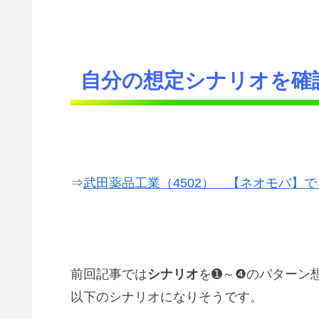
自分の想定シナリオを確
⇒
武田薬品工業（4502） 【ネオモバ】で
前回記事では
シナリオ
を➊～❹のパターン
以下のシナリオになりそうです。