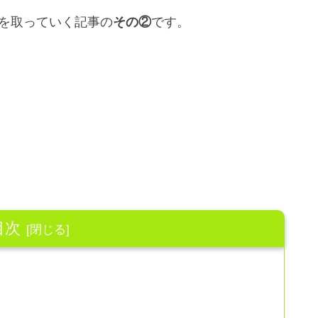
ンを取っていく記事の
その②
です。
目次