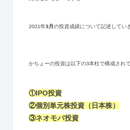
2021年
3月
の投資成績について記述してい
かちょーの投資は以下の3本柱で構成され
①IPO投資
②個別単元株投資（日本株）
③ネオモバ投資