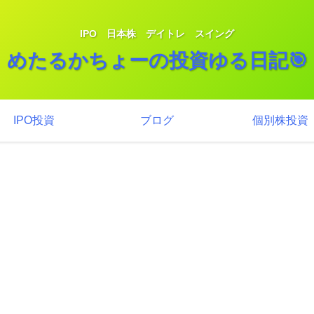
IPO 日本株 デイトレ スイング
めたるかちょーの投資ゆる日記🎯
IPO投資
ブログ
個別株投資