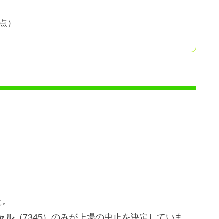
点）
た。
ャル
（7345）のみが上場の中止を決定していま