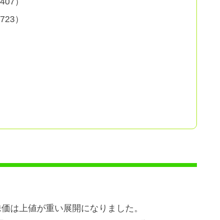
07）
23）
）
株価は上値が重い展開になりました。