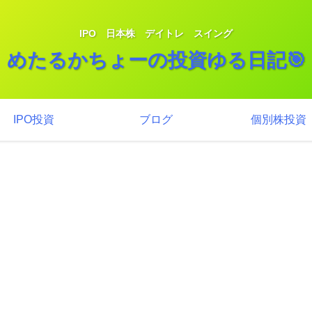
IPO 日本株 デイトレ スイング
めたるかちょーの投資ゆる日記🎯
IPO投資
ブログ
個別株投資