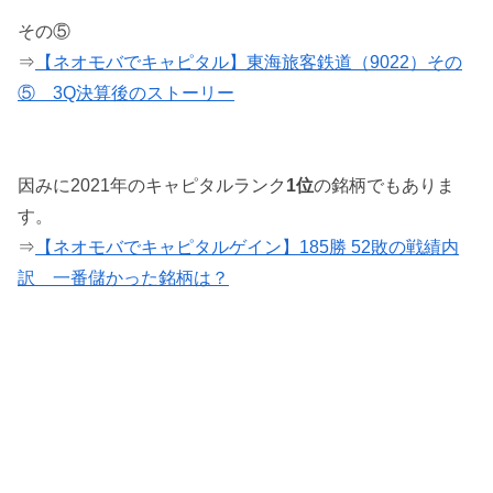
その⑤
⇒
【ネオモバでキャピタル】東海旅客鉄道（9022）その
⑤ 3Q決算後のストーリー
因みに2021年のキャピタルランク
1位
の銘柄でもありま
す。
⇒
【ネオモバでキャピタルゲイン】185勝 52敗の戦績内
訳 一番儲かった銘柄は？